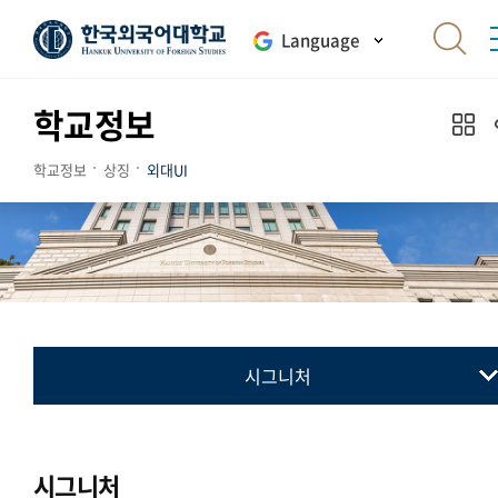
Language
학교정보
학교정보
상징
외대UI
시그니처
교표(심벌마크)
컬러시스템
시그니처
로고타입