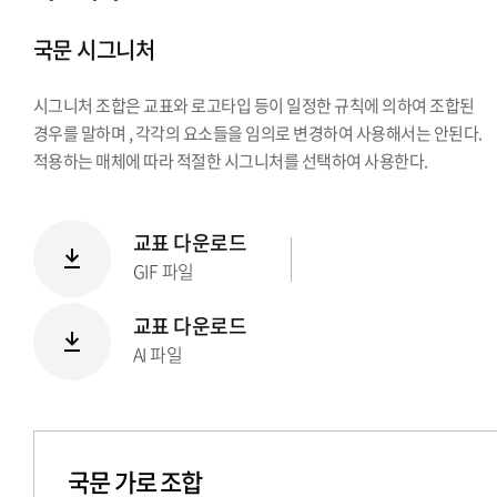
시그니처
국문 시그니처
Stationery Items
상징
시그니처 조합은 교표와 로고타입 등이 일정한 규칙에 의하여 조합된
전용서체
경우를 말하며 , 각각의 요소들을 임의로 변경하여 사용해서는 안된다.
PPT템플릿
적용하는 매체에 따라 적절한 시그니처를 선택하여 사용한다.
캐릭터
교표 다운로드
GIF 파일
교표 다운로드
AI 파일
국문 가로 조합