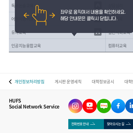
독서논술교육
상담심리
역사교육
어린이영어교육
일반사회교육
유아교육
인공지능융합교육
컴퓨터교육
 맵
개인정보처리방침
게시판 운영세칙
대학정보공시
대학
HUFS
Social Network Service
전화번호 안내
찾아오시는 길