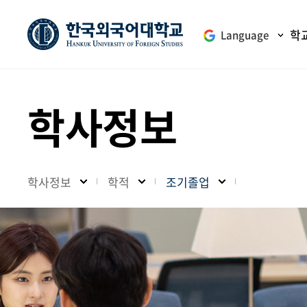
학
Language
학사정보
학사정보
학적
조기졸업