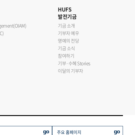
HUFS
발전기금
nagement(OIAM)
기금 소개
C)
기부자 예우
명예의 전당
기금 소식
참여하기
기부·수혜 Stories
이달의 기부자
go
go
주요 홈페이지