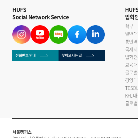
HUFS
HUF
Social Network Service
입학
학부
일반대
통번역
국제지
전화번호 안내
찾아오시는 길
법학전
교육대
글로벌
경영대
TESO
KFL 
글로벌
서울캠퍼스