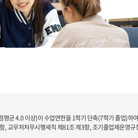
평균 4.0 이상)이 수업연한을 1학기 단축(7학기 졸업)하
제2항, 교무처처무시행세칙 제81조 제3항, 조기졸업제운영규