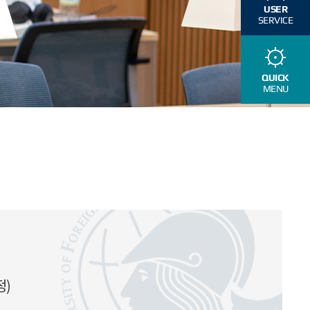
USER
SERVICE
QUICK
MENU
여
정)