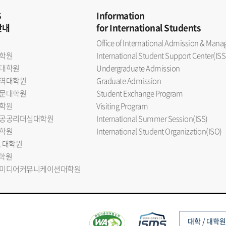
S
Information
안내
for International Students
Office of International Admission & Ma
학원
International Student Support Center(ISS
대학원
Undergraduate Admission
역대학원
Graduate Admission
문대학원
Student Exchange Program
학원
Visiting Program
공공리더십대학원
International Summer Session(ISS)
학원
International Student Organization(ISO)
L 대학원
대학원
미디어커뮤니케이션대학원
대학 / 대학원