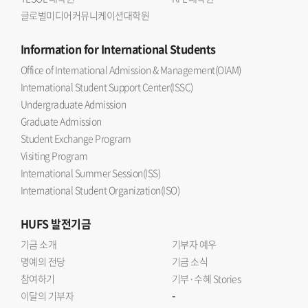
글로벌미디어커뮤니케이션대학원
Information
for International Students
Office of International Admission & Management(OIAM)
International Student Support Center(ISSC)
Undergraduate Admission
Graduate Admission
Student Exchange Program
Visiting Program
International Summer Session(ISS)
International Student Organization(ISO)
HUFS
발전기금
기금 소개
기부자 예우
명예의 전당
기금 소식
참여하기
기부·수혜 Stories
-
이달의 기부자