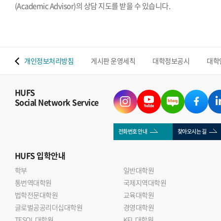
(Academic Advisor)의 상담 지도를 받을 수 있습니다.
 맵
개인정보처리방침
게시판 운영세칙
대학정보공시
대학
HUFS
Social Network Service
전화번호 안내
찾아오시는 길
HUFS
입학안내
학부
일반대학원
통번역대학원
국제지역대학원
법학전문대학원
교육대학원
글로벌공공리더십대학원
경영대학원
TESOL 대학원
KFL 대학원