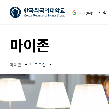
학
Language
마이존
마이존
로그인