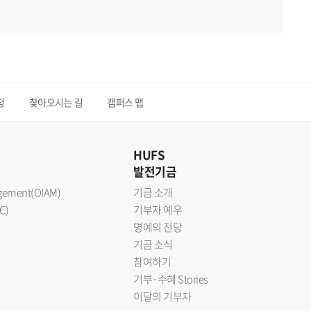
청
찾아오시는 길
캠퍼스 맵
HUFS
발전기금
nagement(OIAM)
기금 소개
C)
기부자 예우
명예의 전당
기금 소식
참여하기
기부·수혜 Stories
이달의 기부자