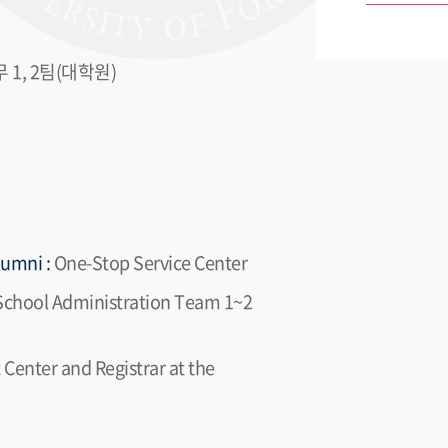
1, 2팀(대학원)
umni :
One-Stop Service Center
School Administration Team 1~2
enter and Registrar at the