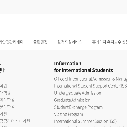
학안전관리계획
클린행정
원격지원서비스
홈페이지 유지보수 신
S
Information
안내
for International Students
Office of International Admission & Ma
학원
International Student Support Center(ISS
대학원
Undergraduate Admission
역대학원
Graduate Admission
문대학원
Student Exchange Program
학원
Visiting Program
공공리더십대학원
International Summer Session(ISS)