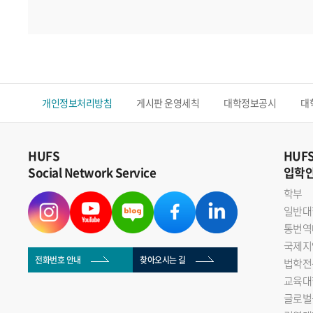
개인정보처리방침
게시판 운영세칙
대학정보공시
대
HUFS
HUF
Social Network Service
입학
학부
일반대
통번역
국제지
전화번호 안내
찾아오시는 길
법학전
교육대
글로벌