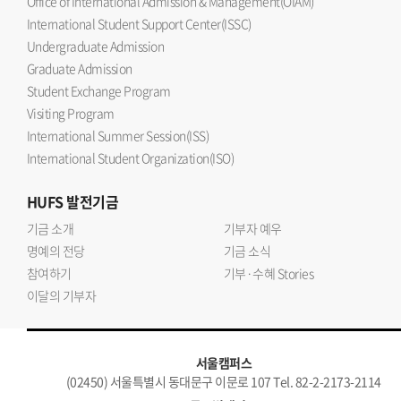
Office of International Admission & Management(OIAM)
International Student Support Center(ISSC)
Undergraduate Admission
Graduate Admission
Student Exchange Program
Visiting Program
International Summer Session(ISS)
International Student Organization(ISO)
HUFS
발전기금
기금 소개
기부자 예우
명예의 전당
기금 소식
참여하기
기부·수혜 Stories
이달의 기부자
서울캠퍼스
(02450) 서울특별시 동대문구 이문로 107 Tel. 82-2-2173-2114