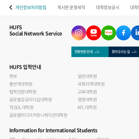
 맵
개인정보처리방침
게시판 운영세칙
대학정보공시
대학
HUFS
Social Network Service
전화번호 안내
찾아오시는 길
HUFS
입학안내
학부
일반대학원
통번역대학원
국제지역대학원
법학전문대학원
교육대학원
글로벌공공리더십대학원
경영대학원
TESOL 대학원
KFL 대학원
글로벌미디어커뮤니케이션대학원
Information
for International Students