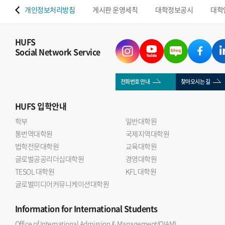
 맵
개인정보처리방침
게시판 운영세칙
대학정보공시
대학
HUFS
Social Network Service
전화번호 안내
찾아오시는 길
HUFS
입학안내
학부
일반대학원
통번역대학원
국제지역대학원
법학전문대학원
교육대학원
글로벌공공리더십대학원
경영대학원
TESOL 대학원
KFL 대학원
글로벌미디어커뮤니케이션대학원
Information
for International Students
Office of International Admission & Management(OIAM)